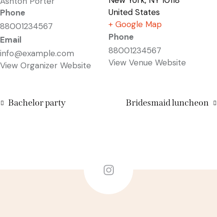
New York
,
NY
10118
Ashton Porter
United States
Phone
+ Google Map
88001234567
Phone
Email
88001234567
info@example.com
View Venue Website
View Organizer Website
Bachelor party
Bridesmaid luncheon