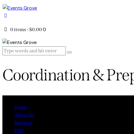
0
0 items
-
$0.00
Coordination & Pre
Close
Home
About Us
Services
FAQ