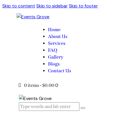
Skip to content
Skip to sidebar
Skip to footer
Home
About Us
Services
FAQ
Gallery
Blogs
Contact Us
0
0 items
-
$0.00