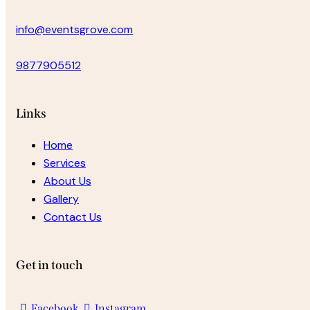
info@eventsgrove.com
9877905512
Links
Home
Services
About Us
Gallery
Contact Us
Get in touch
Facebook
Instagram